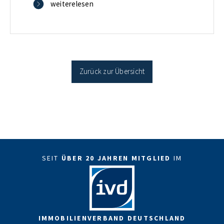
verbilligt: Heutiger Zins bei 0,53 Prozent effektiv bei
weiterelesen
35 Jahren Laufzeit und 10 Jahren Zinsbindung
Antragstellende verpflichten sich zu energetischer
Sanierung binnen 54 Monaten nach Förderzusage /
Sanierung in Einzelmaßnahmen […]
Zurück zur Übersicht
SEIT
ÜBER 20 JAHREN MITGLIED
IM
IMMOBILIENVERBAND DEUTSCHLAND