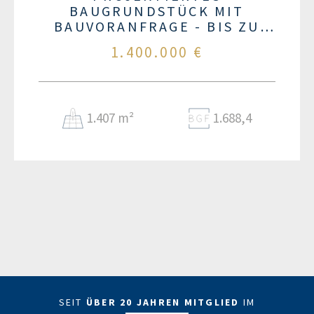
BAUGRUNDSTÜCK MIT
BAUVORANFRAGE - BIS ZU
1.690 QM GESCHOSSFLÄCHE -
1.400.000 €
DIREKT AN DER SÜDLICHEN
BERLINER STADTGRENZE !
1.407 m²
1.688,4
SEIT
ÜBER 20 JAHREN MITGLIED
IM