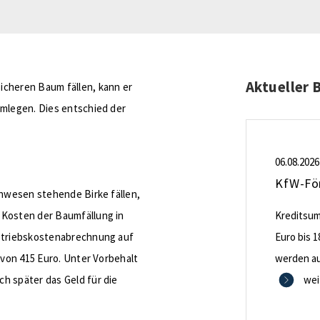
Aktueller 
icheren Baum fällen, kann er
umlegen. Dies entschied der
06.08.2026
Anwesen stehende Birke fällen,
 Kosten der Baumfällung in
Kreditsumm
Betriebskostenabrechnung auf
Euro bis 1
rvon 415 Euro. Unter Vorbehalt
werden aus
h später das Geld für die
0,53 Proze
wei
Zinsbindu