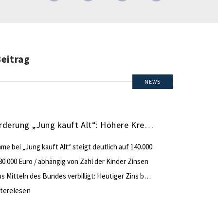
Beitrag
NEWS
KfW-Förderung „Jung kauft Alt“: Höhere Kredite ab August 2026
e bei „Jung kauft Alt“ steigt deutlich auf 140.000
80.000 Euro / abhängig von Zahl der Kinder Zinsen
 Mitteln des Bundes verbilligt: Heutiger Zins bei
nt effektiv bei 35 Jahren Laufzeit und 10 Jahren
terelesen
ng Antragstellende verpflichten sich zu