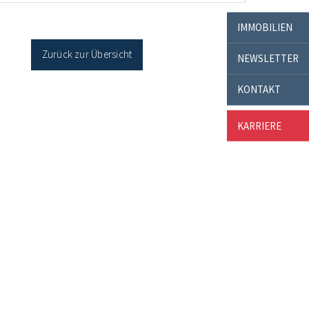
cher Sanierung binnen 54 Monaten nach
age / Sanierung in Einzelmaßnahmen […]
IMMOBILIEN
Zurück zur Übersicht
NEWSLETTER
KONTAKT
KARRIERE