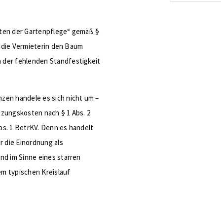
energetis
Förderzus
sten der Gartenpflege“ gemäß §
ss die Vermieterin den Baum
 der fehlenden Standfestigkeit
zen handele es sich nicht um –
tzungskosten nach § 1 Abs. 2
bs. 1 BetrKV. Denn es handelt
r die Einordnung als
nd im Sinne eines starren
nem typischen Kreislauf