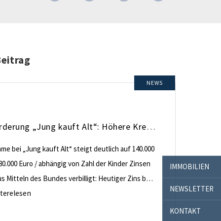
Beitrag
NEWS
KfW-Förderung „Jung kauft Alt“: Höhere Kredite ab August 2026
e bei „Jung kauft Alt“ steigt deutlich auf 140.000
80.000 Euro / abhängig von Zahl der Kinder Zinsen
IMMOBILIEN
 Mitteln des Bundes verbilligt: Heutiger Zins bei
NEWSLETTER
nt effektiv bei 35 Jahren Laufzeit und 10 Jahren
terelesen
ng Antragstellende verpflichten sich zu
KONTAKT