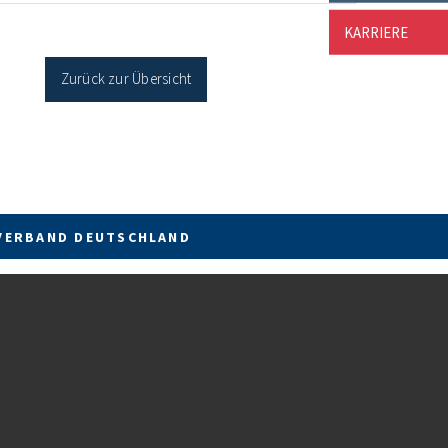
cher Sanierung binnen 54 Monaten nach
KARRIERE
age / Sanierung in Einzelmaßnahmen […]
Zurück zur Übersicht
VERBAND DEUTSCHLAND