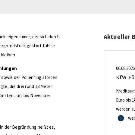
Aktueller 
ckseigentümer, der sich durch
argrundstück gestört fühlte.
 bleiben.
ahlungen
06.08.2026
sowie der Pollenflug störten
gte, die drei rund 18 Meter
Kreditsumm
 Monaten Juni bis November
Euro bis 1
werden aus
0,53 Proze
wei
In der Begründung heißt es,
Zinsbindu