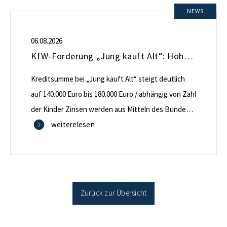
NEWS
06.08.2026
KfW-Förderung „Jung kauft Alt“: Höhere Kredite ab August 2026
Kreditsumme bei „Jung kauft Alt“ steigt deutlich
auf 140.000 Euro bis 180.000 Euro / abhängig von Zahl
der Kinder Zinsen werden aus Mitteln des Bundes
verbilligt: Heutiger Zins bei 0,53 Prozent effektiv bei
weiterelesen
35 Jahren Laufzeit und 10 Jahren Zinsbindung
Antragstellende verpflichten sich zu energetischer
Sanierung binnen 54 Monaten nach Förderzusage /
Sanierung in Einzelmaßnahmen […]
Zurück zur Übersicht