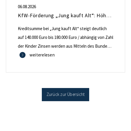
06.08.2026
KfW-Förderung „Jung kauft Alt“: Höhere Kredite ab August 2026
Kreditsumme bei „Jung kauft Alt“ steigt deutlich
auf 140.000 Euro bis 180.000 Euro / abhängig von Zahl
der Kinder Zinsen werden aus Mitteln des Bundes
verbilligt: Heutiger Zins bei 0,53 Prozent effektiv bei
weiterelesen
35 Jahren Laufzeit und 10 Jahren Zinsbindung
Antragstellende verpflichten sich zu energetischer
Sanierung binnen 54 Monaten nach Förderzusage /
Sanierung in Einzelmaßnahmen […]
Zurück zur Übersicht