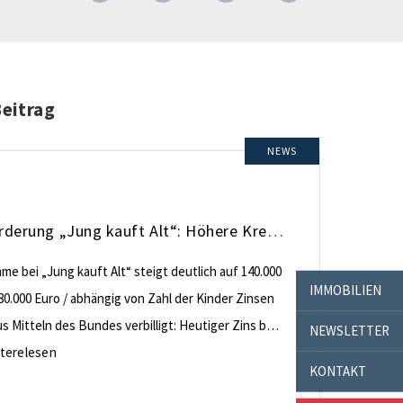
Beitrag
NEWS
KfW-Förderung „Jung kauft Alt“: Höhere Kredite ab August 2026
e bei „Jung kauft Alt“ steigt deutlich auf 140.000
IMMOBILIEN
80.000 Euro / abhängig von Zahl der Kinder Zinsen
 Mitteln des Bundes verbilligt: Heutiger Zins bei
NEWSLETTER
nt effektiv bei 35 Jahren Laufzeit und 10 Jahren
terelesen
KONTAKT
ng Antragstellende verpflichten sich zu