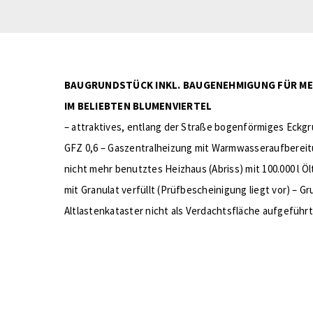
BAUGRUNDSTÜCK INKL. BAUGENEHMIGUNG FÜR MEH
IM BELIEBTEN BLUMENVIERTEL
– attraktives, entlang der Straße bogenförmiges Eckgr
GFZ 0,6 – Gaszentralheizung mit Warmwasseraufberei
nicht mehr benutztes Heizhaus (Abriss) mit 100.000 l 
mit Granulat verfüllt (Prüfbescheinigung liegt vor) – G
Altlastenkataster nicht als Verdachtsfläche aufgeführt