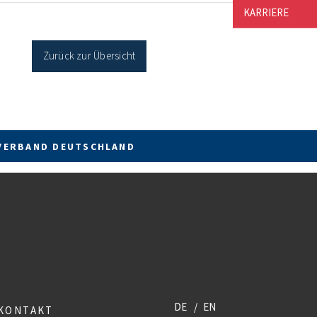
cher Sanierung binnen 54 Monaten nach
KARRIERE
age / Sanierung in Einzelmaßnahmen […]
Zurück zur Übersicht
VERBAND DEUTSCHLAND
DE
EN
KONTAKT