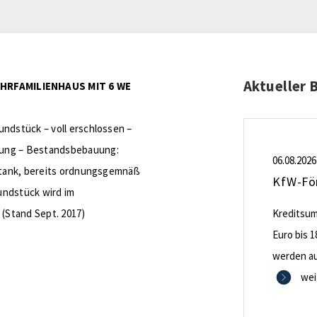
Aktueller 
RFAMILIENHAUS MIT 6 WE
undstück – voll erschlossen –
tung – Bestandsbebauung:
06.08.2026
Öltank, bereits ordnungsgemnäß
rundstück wird im
 (Stand Sept. 2017)
Kreditsumm
Euro bis 1
werden aus
0,53 Proze
wei
Zinsbindu