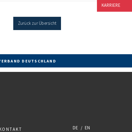
cher Sanierung binnen 54 Monaten nach
KARRIERE
age / Sanierung in Einzelmaßnahmen […]
Zurück zur Übersicht
VERBAND DEUTSCHLAND
DE
EN
KONTAKT