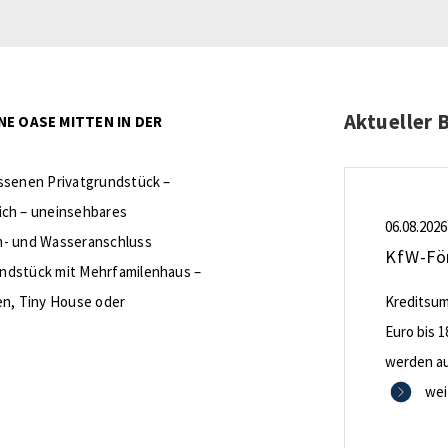
Aktueller 
NE OASE MITTEN IN DER
ossenen Privatgrundstück –
ch – uneinsehbares
06.08.2026
om- und Wasseranschluss
undstück mit Mehrfamilenhaus –
n, Tiny House oder
Kreditsumm
Euro bis 1
werden aus
0,53 Proze
wei
Zinsbindu