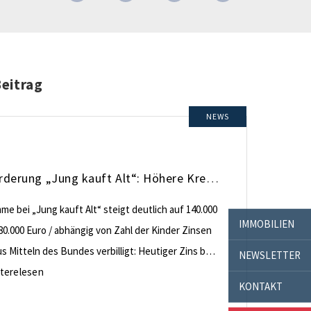
Beitrag
NEWS
KfW-Förderung „Jung kauft Alt“: Höhere Kredite ab August 2026
e bei „Jung kauft Alt“ steigt deutlich auf 140.000
IMMOBILIEN
80.000 Euro / abhängig von Zahl der Kinder Zinsen
 Mitteln des Bundes verbilligt: Heutiger Zins bei
NEWSLETTER
nt effektiv bei 35 Jahren Laufzeit und 10 Jahren
terelesen
KONTAKT
ng Antragstellende verpflichten sich zu