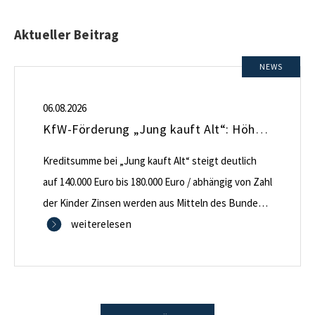
Aktueller Beitrag
NEWS
06.08.2026
KfW-Förderung „Jung kauft Alt“: Höhere Kredite ab August 2026
Kreditsumme bei „Jung kauft Alt“ steigt deutlich
auf 140.000 Euro bis 180.000 Euro / abhängig von Zahl
der Kinder Zinsen werden aus Mitteln des Bundes
verbilligt: Heutiger Zins bei 0,53 Prozent effektiv bei
weiterelesen
35 Jahren Laufzeit und 10 Jahren Zinsbindung
Antragstellende verpflichten sich zu energetischer
Sanierung binnen 54 Monaten nach Förderzusage /
Sanierung in Einzelmaßnahmen […]