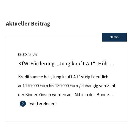
Aktueller Beitrag
NEWS
06.08.2026
KfW-Förderung „Jung kauft Alt“: Höhere Kredite ab August 2026
Kreditsumme bei „Jung kauft Alt“ steigt deutlich
auf 140.000 Euro bis 180.000 Euro / abhängig von Zahl
der Kinder Zinsen werden aus Mitteln des Bundes
verbilligt: Heutiger Zins bei 0,53 Prozent effektiv bei
weiterelesen
35 Jahren Laufzeit und 10 Jahren Zinsbindung
Antragstellende verpflichten sich zu energetischer
Sanierung binnen 54 Monaten nach Förderzusage /