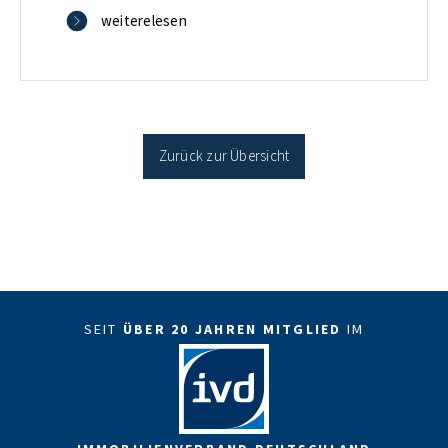
verbilligt: Heutiger Zins bei 0,53 Prozent effektiv bei
weiterelesen
35 Jahren Laufzeit und 10 Jahren Zinsbindung
Antragstellende verpflichten sich zu energetischer
Sanierung binnen 54 Monaten nach Förderzusage /
Sanierung in Einzelmaßnahmen […]
Zurück zur Übersicht
SEIT
ÜBER 20 JAHREN MITGLIED
IM