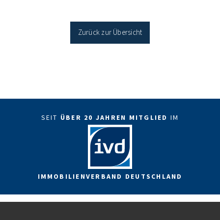
Sanierung binnen 54 Monaten nach Förderzusage /
Sanierung in Einzelmaßnahmen […]
Zurück zur Übersicht
SEIT
ÜBER 20 JAHREN MITGLIED
IM
IMMOBILIENVERBAND DEUTSCHLAND