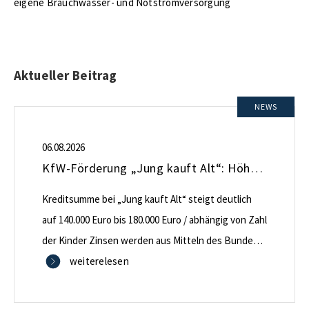
eigene Brauchwasser- und Notstromversorgung
Aktueller Beitrag
NEWS
06.08.2026
KfW-Förderung „Jung kauft Alt“: Höhere Kredite ab August 2026
Kreditsumme bei „Jung kauft Alt“ steigt deutlich
auf 140.000 Euro bis 180.000 Euro / abhängig von Zahl
der Kinder Zinsen werden aus Mitteln des Bundes
verbilligt: Heutiger Zins bei 0,53 Prozent effektiv bei
weiterelesen
35 Jahren Laufzeit und 10 Jahren Zinsbindung
Antragstellende verpflichten sich zu energetischer