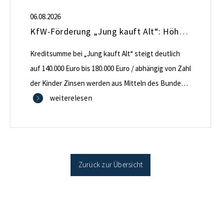
06.08.2026
KfW-Förderung „Jung kauft Alt“: Höhere Kredite ab August 2026
Kreditsumme bei „Jung kauft Alt“ steigt deutlich
auf 140.000 Euro bis 180.000 Euro / abhängig von Zahl
der Kinder Zinsen werden aus Mitteln des Bundes
verbilligt: Heutiger Zins bei 0,53 Prozent effektiv bei
weiterelesen
35 Jahren Laufzeit und 10 Jahren Zinsbindung
Antragstellende verpflichten sich zu energetischer
Sanierung binnen 54 Monaten nach Förderzusage /
Sanierung in Einzelmaßnahmen […]
Zurück zur Übersicht