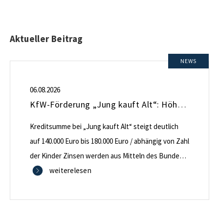
Aktueller Beitrag
NEWS
06.08.2026
KfW-Förderung „Jung kauft Alt“: Höhere Kredite ab August 2026
Kreditsumme bei „Jung kauft Alt“ steigt deutlich
auf 140.000 Euro bis 180.000 Euro / abhängig von Zahl
der Kinder Zinsen werden aus Mitteln des Bundes
verbilligt: Heutiger Zins bei 0,53 Prozent effektiv bei
weiterelesen
35 Jahren Laufzeit und 10 Jahren Zinsbindung
Antragstellende verpflichten sich zu energetischer
Sanierung binnen 54 Monaten nach Förderzusage /