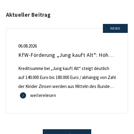
Aktueller Beitrag
NEWS
06.08.2026
KfW-Förderung „Jung kauft Alt“: Höhere Kredite ab August 2026
Kreditsumme bei „Jung kauft Alt“ steigt deutlich
auf 140.000 Euro bis 180.000 Euro / abhängig von Zahl
der Kinder Zinsen werden aus Mitteln des Bundes
verbilligt: Heutiger Zins bei 0,53 Prozent effektiv bei
weiterelesen
35 Jahren Laufzeit und 10 Jahren Zinsbindung
Antragstellende verpflichten sich zu energetischer
Sanierung binnen 54 Monaten nach Förderzusage /
Sanierung in Einzelmaßnahmen […]