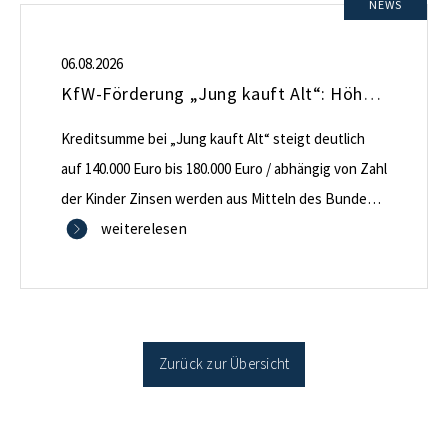
NEWS
06.08.2026
KfW-Förderung „Jung kauft Alt“: Höhere Kredite ab August 2026
Kreditsumme bei „Jung kauft Alt“ steigt deutlich
auf 140.000 Euro bis 180.000 Euro / abhängig von Zahl
der Kinder Zinsen werden aus Mitteln des Bundes
verbilligt: Heutiger Zins bei 0,53 Prozent effektiv bei
weiterelesen
35 Jahren Laufzeit und 10 Jahren Zinsbindung
Antragstellende verpflichten sich zu energetischer
Sanierung binnen 54 Monaten nach Förderzusage /
Sanierung in Einzelmaßnahmen […]
Zurück zur Übersicht