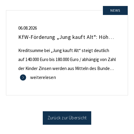
NEWS
06.08.2026
KfW-Förderung „Jung kauft Alt“: Höhere Kredite ab August 2026
Kreditsumme bei „Jung kauft Alt“ steigt deutlich
auf 140.000 Euro bis 180.000 Euro / abhängig von Zahl
der Kinder Zinsen werden aus Mitteln des Bundes
verbilligt: Heutiger Zins bei 0,53 Prozent effektiv bei
weiterelesen
35 Jahren Laufzeit und 10 Jahren Zinsbindung
Antragstellende verpflichten sich zu energetischer
Sanierung binnen 54 Monaten nach Förderzusage /
Sanierung in Einzelmaßnahmen […]
Zurück zur Übersicht