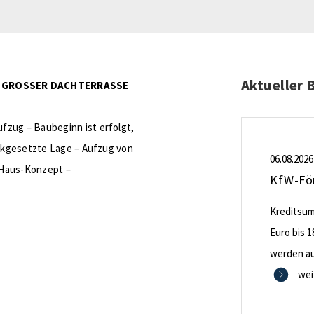
Aktueller 
T, GROSSER DACHTERRASSE
fzug – Baubeginn ist erfolgt,
ückgesetzte Lage – Aufzug von
06.08.2026
-Haus-Konzept –
Kreditsumm
Euro bis 1
werden aus
0,53 Proze
wei
Zinsbindu