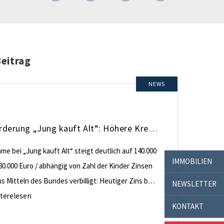
Beitrag
NEWS
KfW-Förderung „Jung kauft Alt“: Höhere Kredite ab August 2026
e bei „Jung kauft Alt“ steigt deutlich auf 140.000
IMMOBILIEN
80.000 Euro / abhängig von Zahl der Kinder Zinsen
 Mitteln des Bundes verbilligt: Heutiger Zins bei
NEWSLETTER
nt effektiv bei 35 Jahren Laufzeit und 10 Jahren
terelesen
KONTAKT
ng Antragstellende verpflichten sich zu