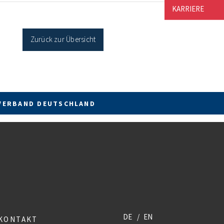
cher Sanierung binnen 54 Monaten nach
KARRIERE
age / Sanierung in Einzelmaßnahmen […]
Zurück zur Übersicht
VERBAND DEUTSCHLAND
DE
EN
KONTAKT