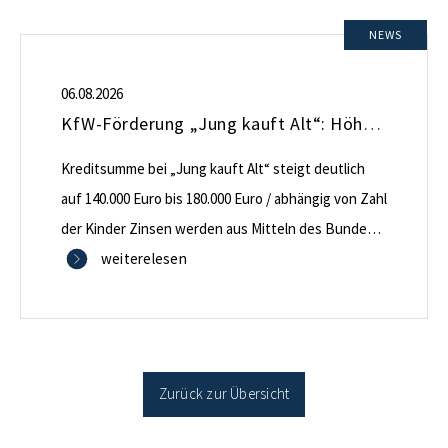
NEWS
06.08.2026
KfW-Förderung „Jung kauft Alt“: Höhere Kredite ab August 2026
Kreditsumme bei „Jung kauft Alt“ steigt deutlich
auf 140.000 Euro bis 180.000 Euro / abhängig von Zahl
der Kinder Zinsen werden aus Mitteln des Bundes
verbilligt: Heutiger Zins bei 0,53 Prozent effektiv bei
weiterelesen
35 Jahren Laufzeit und 10 Jahren Zinsbindung
Antragstellende verpflichten sich zu energetischer
Sanierung binnen 54 Monaten nach Förderzusage /
Sanierung in Einzelmaßnahmen […]
Zurück zur Übersicht