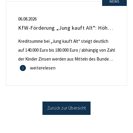
NEWS
06.08.2026
KfW-Förderung „Jung kauft Alt“: Höhere Kredite ab August 2026
Kreditsumme bei „Jung kauft Alt“ steigt deutlich
auf 140.000 Euro bis 180.000 Euro / abhängig von Zahl
der Kinder Zinsen werden aus Mitteln des Bundes
verbilligt: Heutiger Zins bei 0,53 Prozent effektiv bei
weiterelesen
35 Jahren Laufzeit und 10 Jahren Zinsbindung
Antragstellende verpflichten sich zu energetischer
Sanierung binnen 54 Monaten nach Förderzusage /
Sanierung in Einzelmaßnahmen […]
Zurück zur Übersicht