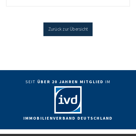
Antragstellende verpflichten sich zu energetischer
Sanierung binnen 54 Monaten nach Förderzusage /
Sanierung in Einzelmaßnahmen […]
Zurück zur Übersicht
SEIT
ÜBER 20 JAHREN MITGLIED
IM
IMMOBILIENVERBAND DEUTSCHLAND