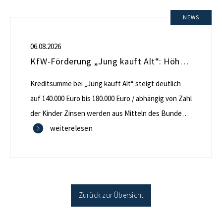
NEWS
06.08.2026
KfW-Förderung „Jung kauft Alt“: Höhere Kredite ab August 2026
Kreditsumme bei „Jung kauft Alt“ steigt deutlich
auf 140.000 Euro bis 180.000 Euro / abhängig von Zahl
der Kinder Zinsen werden aus Mitteln des Bundes
verbilligt: Heutiger Zins bei 0,53 Prozent effektiv bei
weiterelesen
35 Jahren Laufzeit und 10 Jahren Zinsbindung
Antragstellende verpflichten sich zu energetischer
Sanierung binnen 54 Monaten nach Förderzusage /
Sanierung in Einzelmaßnahmen […]
Zurück zur Übersicht