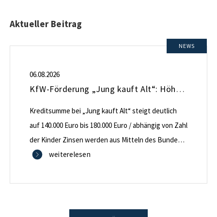
Aktueller Beitrag
NEWS
06.08.2026
KfW-Förderung „Jung kauft Alt“: Höhere Kredite ab August 2026
Kreditsumme bei „Jung kauft Alt“ steigt deutlich
auf 140.000 Euro bis 180.000 Euro / abhängig von Zahl
der Kinder Zinsen werden aus Mitteln des Bundes
verbilligt: Heutiger Zins bei 0,53 Prozent effektiv bei
weiterelesen
35 Jahren Laufzeit und 10 Jahren Zinsbindung
Antragstellende verpflichten sich zu energetischer
Sanierung binnen 54 Monaten nach Förderzusage /
Sanierung in Einzelmaßnahmen […]