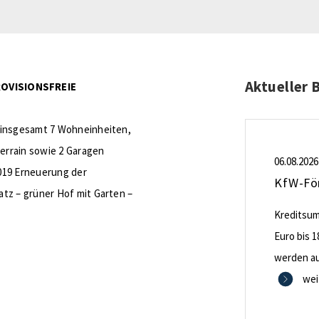
Aktueller 
OVISIONSFREIE
 insgesamt 7 Wohneinheiten,
errain sowie 2 Garagen
06.08.2026
019 Erneuerung der
tz – grüner Hof mit Garten –
Kreditsumm
Euro bis 1
werden aus
0,53 Proze
wei
Zinsbindu