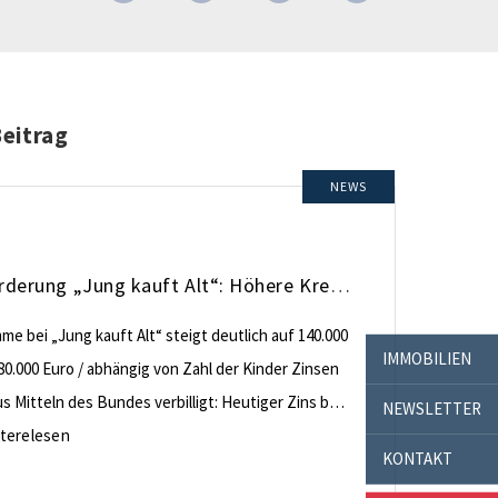
Beitrag
NEWS
KfW-Förderung „Jung kauft Alt“: Höhere Kredite ab August 2026
e bei „Jung kauft Alt“ steigt deutlich auf 140.000
IMMOBILIEN
80.000 Euro / abhängig von Zahl der Kinder Zinsen
 Mitteln des Bundes verbilligt: Heutiger Zins bei
NEWSLETTER
nt effektiv bei 35 Jahren Laufzeit und 10 Jahren
terelesen
KONTAKT
ng Antragstellende verpflichten sich zu