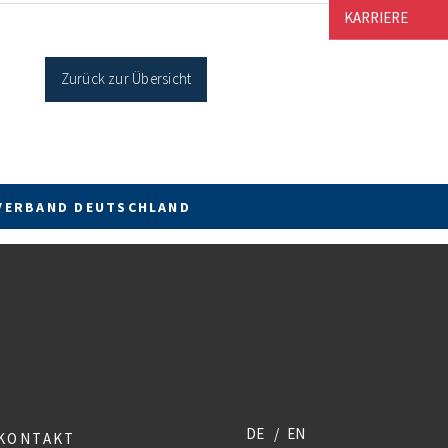
cher Sanierung binnen 54 Monaten nach
KARRIERE
age / Sanierung in Einzelmaßnahmen […]
Zurück zur Übersicht
VERBAND DEUTSCHLAND
DE
EN
KONTAKT