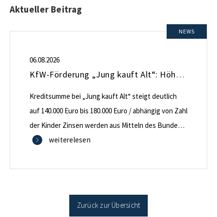
Aktueller Beitrag
NEWS
06.08.2026
KfW-Förderung „Jung kauft Alt“: Höhere Kredite ab August 2026
Kreditsumme bei „Jung kauft Alt“ steigt deutlich
auf 140.000 Euro bis 180.000 Euro / abhängig von Zahl
der Kinder Zinsen werden aus Mitteln des Bundes
verbilligt: Heutiger Zins bei 0,53 Prozent effektiv bei
weiterelesen
35 Jahren Laufzeit und 10 Jahren Zinsbindung
Antragstellende verpflichten sich zu energetischer
Sanierung binnen 54 Monaten nach Förderzusage /
Sanierung in Einzelmaßnahmen […]
Zurück zur Übersicht