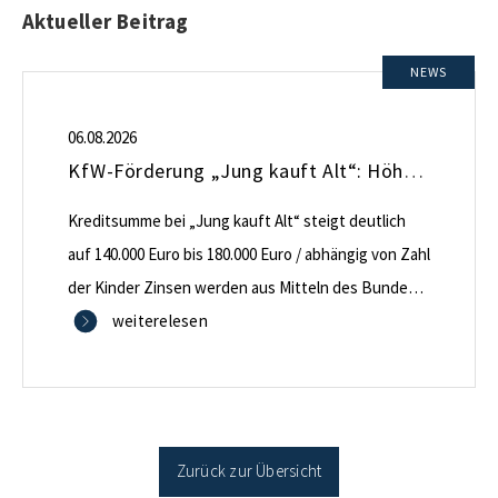
Aktueller Beitrag
NEWS
06.08.2026
KfW-Förderung „Jung kauft Alt“: Höhere Kredite ab August 2026
Kreditsumme bei „Jung kauft Alt“ steigt deutlich
auf 140.000 Euro bis 180.000 Euro / abhängig von Zahl
der Kinder Zinsen werden aus Mitteln des Bundes
verbilligt: Heutiger Zins bei 0,53 Prozent effektiv bei
weiterelesen
35 Jahren Laufzeit und 10 Jahren Zinsbindung
Antragstellende verpflichten sich zu energetischer
Sanierung binnen 54 Monaten nach Förderzusage /
Sanierung in Einzelmaßnahmen […]
Zurück zur Übersicht