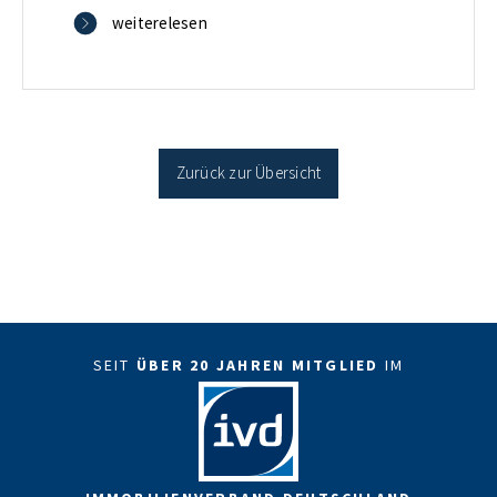
verbilligt: Heutiger Zins bei 0,53 Prozent effektiv bei
weiterelesen
35 Jahren Laufzeit und 10 Jahren Zinsbindung
Antragstellende verpflichten sich zu energetischer
Sanierung binnen 54 Monaten nach Förderzusage /
Sanierung in Einzelmaßnahmen […]
Zurück zur Übersicht
SEIT
ÜBER 20 JAHREN MITGLIED
IM