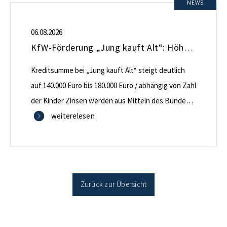
NEWS
06.08.2026
KfW-Förderung „Jung kauft Alt“: Höhere Kredite ab August 2026
Kreditsumme bei „Jung kauft Alt“ steigt deutlich
auf 140.000 Euro bis 180.000 Euro / abhängig von Zahl
der Kinder Zinsen werden aus Mitteln des Bundes
verbilligt: Heutiger Zins bei 0,53 Prozent effektiv bei
weiterelesen
35 Jahren Laufzeit und 10 Jahren Zinsbindung
Antragstellende verpflichten sich zu energetischer
Sanierung binnen 54 Monaten nach Förderzusage /
Sanierung in Einzelmaßnahmen […]
Zurück zur Übersicht