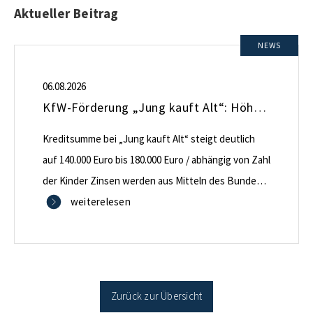
Aktueller Beitrag
NEWS
06.08.2026
KfW-Förderung „Jung kauft Alt“: Höhere Kredite ab August 2026
Kreditsumme bei „Jung kauft Alt“ steigt deutlich
auf 140.000 Euro bis 180.000 Euro / abhängig von Zahl
der Kinder Zinsen werden aus Mitteln des Bundes
verbilligt: Heutiger Zins bei 0,53 Prozent effektiv bei
weiterelesen
35 Jahren Laufzeit und 10 Jahren Zinsbindung
Antragstellende verpflichten sich zu energetischer
Sanierung binnen 54 Monaten nach Förderzusage /
Sanierung in Einzelmaßnahmen […]
Zurück zur Übersicht