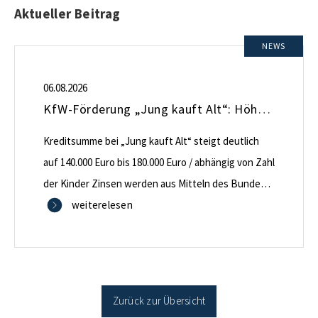
Aktueller Beitrag
NEWS
06.08.2026
KfW-Förderung „Jung kauft Alt“: Höhere Kredite ab August 2026
Kreditsumme bei „Jung kauft Alt“ steigt deutlich
auf 140.000 Euro bis 180.000 Euro / abhängig von Zahl
der Kinder Zinsen werden aus Mitteln des Bundes
verbilligt: Heutiger Zins bei 0,53 Prozent effektiv bei
weiterelesen
35 Jahren Laufzeit und 10 Jahren Zinsbindung
Antragstellende verpflichten sich zu energetischer
Sanierung binnen 54 Monaten nach Förderzusage /
Sanierung in Einzelmaßnahmen […]
Zurück zur Übersicht