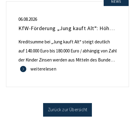
NEWS
06.08.2026
KfW-Förderung „Jung kauft Alt“: Höhere Kredite ab August 2026
Kreditsumme bei „Jung kauft Alt“ steigt deutlich
auf 140.000 Euro bis 180.000 Euro / abhängig von Zahl
der Kinder Zinsen werden aus Mitteln des Bundes
verbilligt: Heutiger Zins bei 0,53 Prozent effektiv bei
weiterelesen
35 Jahren Laufzeit und 10 Jahren Zinsbindung
Antragstellende verpflichten sich zu energetischer
Sanierung binnen 54 Monaten nach Förderzusage /
Sanierung in Einzelmaßnahmen […]
Zurück zur Übersicht