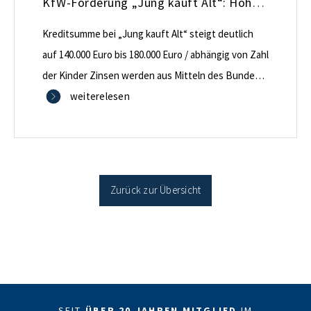
KfW-Förderung „Jung kauft Alt“: Höhere Kredite ab August 2026
Kreditsumme bei „Jung kauft Alt“ steigt deutlich
auf 140.000 Euro bis 180.000 Euro / abhängig von Zahl
der Kinder Zinsen werden aus Mitteln des Bundes
verbilligt: Heutiger Zins bei 0,53 Prozent effektiv bei
weiterelesen
35 Jahren Laufzeit und 10 Jahren Zinsbindung
Antragstellende verpflichten sich zu energetischer
Sanierung binnen 54 Monaten nach Förderzusage /
Sanierung in Einzelmaßnahmen […]
Zurück zur Übersicht
SEIT
ÜBER 20 JAHREN MITGLIED
IM