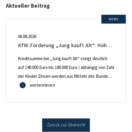
Aktueller Beitrag
NEWS
06.08.2026
KfW-Förderung „Jung kauft Alt“: Höhere Kredite ab August 2026
Kreditsumme bei „Jung kauft Alt“ steigt deutlich
auf 140.000 Euro bis 180.000 Euro / abhängig von Zahl
der Kinder Zinsen werden aus Mitteln des Bundes
verbilligt: Heutiger Zins bei 0,53 Prozent effektiv bei
weiterelesen
35 Jahren Laufzeit und 10 Jahren Zinsbindung
Antragstellende verpflichten sich zu energetischer
Sanierung binnen 54 Monaten nach Förderzusage /
Sanierung in Einzelmaßnahmen […]
Zurück zur Übersicht