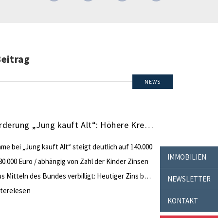
Beitrag
NEWS
KfW-Förderung „Jung kauft Alt“: Höhere Kredite ab August 2026
e bei „Jung kauft Alt“ steigt deutlich auf 140.000
IMMOBILIEN
80.000 Euro / abhängig von Zahl der Kinder Zinsen
 Mitteln des Bundes verbilligt: Heutiger Zins bei
NEWSLETTER
nt effektiv bei 35 Jahren Laufzeit und 10 Jahren
terelesen
KONTAKT
ng Antragstellende verpflichten sich zu