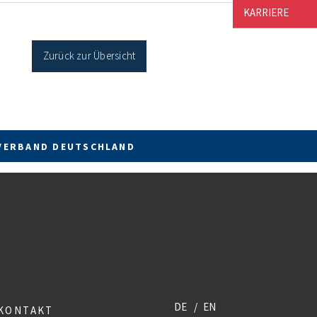
cher Sanierung binnen 54 Monaten nach
KARRIERE
age / Sanierung in Einzelmaßnahmen […]
Zurück zur Übersicht
VERBAND DEUTSCHLAND
DE
EN
KONTAKT