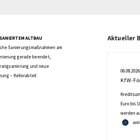
Aktueller 
SANIERTEM ALTBAU
greiche Sanierungsmaßnahmen am
anierung gerade beendet,
trangsanierung und neue
06.08.2026
zung – Kellerabteil
Kreditsumm
Euro bis 1
werden aus
0,53 Proze
wei
Zinsbindu