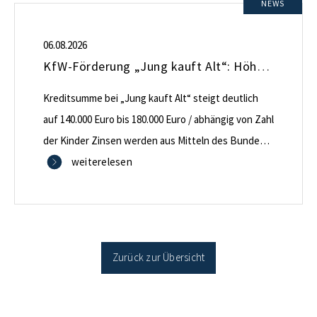
NEWS
06.08.2026
KfW-Förderung „Jung kauft Alt“: Höhere Kredite ab August 2026
Kreditsumme bei „Jung kauft Alt“ steigt deutlich
auf 140.000 Euro bis 180.000 Euro / abhängig von Zahl
der Kinder Zinsen werden aus Mitteln des Bundes
verbilligt: Heutiger Zins bei 0,53 Prozent effektiv bei
weiterelesen
35 Jahren Laufzeit und 10 Jahren Zinsbindung
Antragstellende verpflichten sich zu energetischer
Sanierung binnen 54 Monaten nach Förderzusage /
Sanierung in Einzelmaßnahmen […]
Zurück zur Übersicht