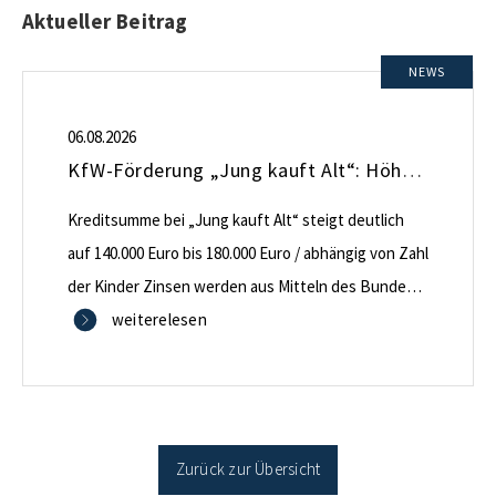
Aktueller Beitrag
NEWS
06.08.2026
KfW-Förderung „Jung kauft Alt“: Höhere Kredite ab August 2026
Kreditsumme bei „Jung kauft Alt“ steigt deutlich
auf 140.000 Euro bis 180.000 Euro / abhängig von Zahl
der Kinder Zinsen werden aus Mitteln des Bundes
verbilligt: Heutiger Zins bei 0,53 Prozent effektiv bei
weiterelesen
35 Jahren Laufzeit und 10 Jahren Zinsbindung
Antragstellende verpflichten sich zu energetischer
Sanierung binnen 54 Monaten nach Förderzusage /
Sanierung in Einzelmaßnahmen […]
Zurück zur Übersicht