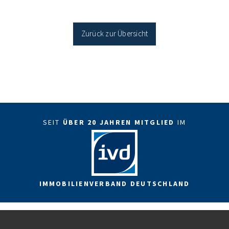
Sanierung binnen 54 Monaten nach Förderzusage /
Sanierung in Einzelmaßnahmen […]
Zurück zur Übersicht
SEIT
ÜBER 20 JAHREN MITGLIED
IM
IMMOBILIENVERBAND DEUTSCHLAND