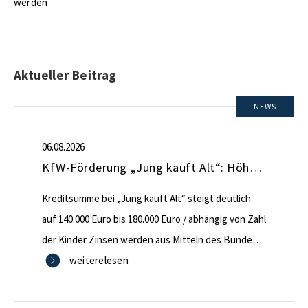
werden
Aktueller Beitrag
NEWS
06.08.2026
KfW-Förderung „Jung kauft Alt“: Höhere Kredite ab August 2026
Kreditsumme bei „Jung kauft Alt“ steigt deutlich
auf 140.000 Euro bis 180.000 Euro / abhängig von Zahl
der Kinder Zinsen werden aus Mitteln des Bundes
verbilligt: Heutiger Zins bei 0,53 Prozent effektiv bei
weiterelesen
35 Jahren Laufzeit und 10 Jahren Zinsbindung
Antragstellende verpflichten sich zu energetischer