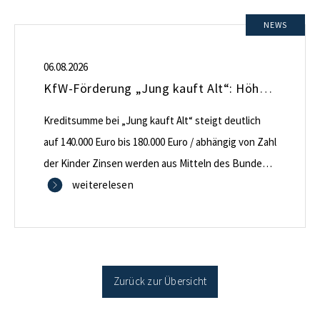
NEWS
06.08.2026
KfW-Förderung „Jung kauft Alt“: Höhere Kredite ab August 2026
Kreditsumme bei „Jung kauft Alt“ steigt deutlich
auf 140.000 Euro bis 180.000 Euro / abhängig von Zahl
der Kinder Zinsen werden aus Mitteln des Bundes
verbilligt: Heutiger Zins bei 0,53 Prozent effektiv bei
weiterelesen
35 Jahren Laufzeit und 10 Jahren Zinsbindung
Antragstellende verpflichten sich zu energetischer
Sanierung binnen 54 Monaten nach Förderzusage /
Sanierung in Einzelmaßnahmen […]
Zurück zur Übersicht