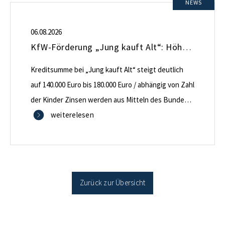
NEWS
06.08.2026
KfW-Förderung „Jung kauft Alt“: Höhere Kredite ab August 2026
Kreditsumme bei „Jung kauft Alt“ steigt deutlich
auf 140.000 Euro bis 180.000 Euro / abhängig von Zahl
der Kinder Zinsen werden aus Mitteln des Bundes
verbilligt: Heutiger Zins bei 0,53 Prozent effektiv bei
weiterelesen
35 Jahren Laufzeit und 10 Jahren Zinsbindung
Antragstellende verpflichten sich zu energetischer
Sanierung binnen 54 Monaten nach Förderzusage /
Sanierung in Einzelmaßnahmen […]
Zurück zur Übersicht