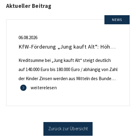
Aktueller Beitrag
NEWS
06.08.2026
KfW-Förderung „Jung kauft Alt“: Höhere Kredite ab August 2026
Kreditsumme bei „Jung kauft Alt“ steigt deutlich
auf 140.000 Euro bis 180.000 Euro / abhängig von Zahl
der Kinder Zinsen werden aus Mitteln des Bundes
verbilligt: Heutiger Zins bei 0,53 Prozent effektiv bei
weiterelesen
35 Jahren Laufzeit und 10 Jahren Zinsbindung
Antragstellende verpflichten sich zu energetischer
Sanierung binnen 54 Monaten nach Förderzusage /
Sanierung in Einzelmaßnahmen […]
Zurück zur Übersicht