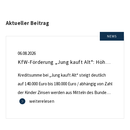
Aktueller Beitrag
NEWS
06.08.2026
KfW-Förderung „Jung kauft Alt“: Höhere Kredite ab August 2026
Kreditsumme bei „Jung kauft Alt“ steigt deutlich
auf 140.000 Euro bis 180.000 Euro / abhängig von Zahl
der Kinder Zinsen werden aus Mitteln des Bundes
verbilligt: Heutiger Zins bei 0,53 Prozent effektiv bei
weiterelesen
35 Jahren Laufzeit und 10 Jahren Zinsbindung
Antragstellende verpflichten sich zu energetischer
Sanierung binnen 54 Monaten nach Förderzusage /