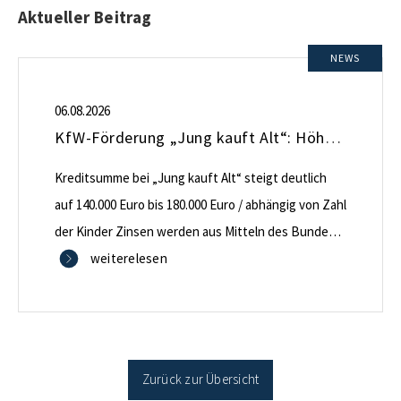
Aktueller Beitrag
NEWS
06.08.2026
KfW-Förderung „Jung kauft Alt“: Höhere Kredite ab August 2026
Kreditsumme bei „Jung kauft Alt“ steigt deutlich
auf 140.000 Euro bis 180.000 Euro / abhängig von Zahl
der Kinder Zinsen werden aus Mitteln des Bundes
verbilligt: Heutiger Zins bei 0,53 Prozent effektiv bei
weiterelesen
35 Jahren Laufzeit und 10 Jahren Zinsbindung
Antragstellende verpflichten sich zu energetischer
Sanierung binnen 54 Monaten nach Förderzusage /
Sanierung in Einzelmaßnahmen […]
Zurück zur Übersicht