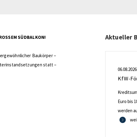
Aktueller 
 GROSSEM SÜDBALKON!
ergewöhnlicher Baukörper –
terinstandsetzungen statt –
06.08.2026
Kreditsumm
Euro bis 1
werden aus
0,53 Proze
wei
Zinsbindu