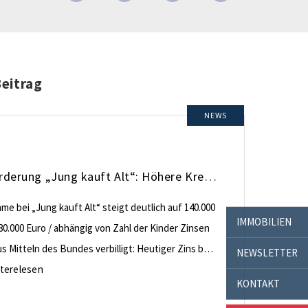
Beitrag
NEWS
KfW-Förderung „Jung kauft Alt“: Höhere Kredite ab August 2026
e bei „Jung kauft Alt“ steigt deutlich auf 140.000
IMMOBILIEN
80.000 Euro / abhängig von Zahl der Kinder Zinsen
 Mitteln des Bundes verbilligt: Heutiger Zins bei
NEWSLETTER
nt effektiv bei 35 Jahren Laufzeit und 10 Jahren
terelesen
KONTAKT
ng Antragstellende verpflichten sich zu