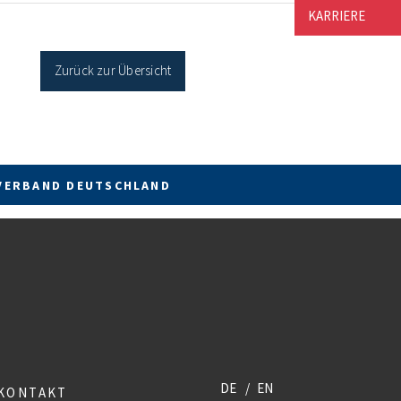
cher Sanierung binnen 54 Monaten nach
KARRIERE
age / Sanierung in Einzelmaßnahmen […]
Zurück zur Übersicht
VERBAND DEUTSCHLAND
DE
EN
KONTAKT