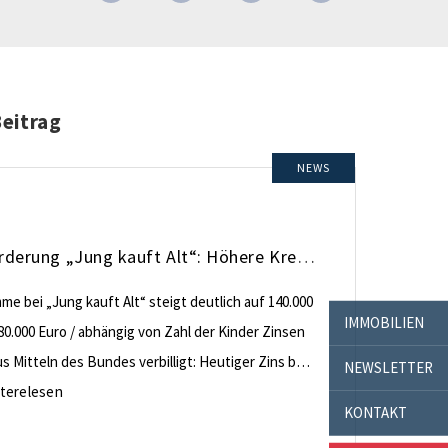
Beitrag
NEWS
KfW-Förderung „Jung kauft Alt“: Höhere Kredite ab August 2026
e bei „Jung kauft Alt“ steigt deutlich auf 140.000
IMMOBILIEN
80.000 Euro / abhängig von Zahl der Kinder Zinsen
 Mitteln des Bundes verbilligt: Heutiger Zins bei
NEWSLETTER
nt effektiv bei 35 Jahren Laufzeit und 10 Jahren
terelesen
KONTAKT
ng Antragstellende verpflichten sich zu