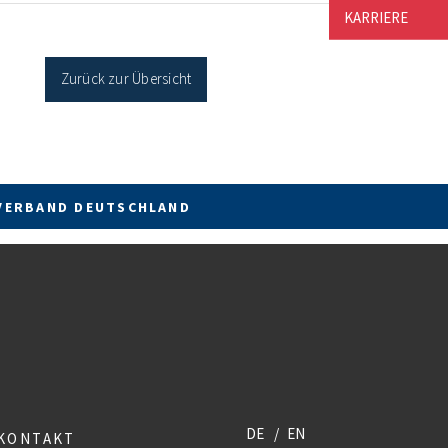
cher Sanierung binnen 54 Monaten nach
KARRIERE
age / Sanierung in Einzelmaßnahmen […]
Zurück zur Übersicht
VERBAND DEUTSCHLAND
DE
EN
KONTAKT