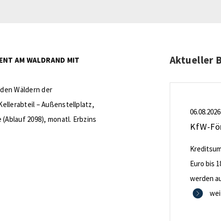
Aktueller 
ENT AM WALDRAND MIT
 den Wäldern der
llerabteil – Außenstellplatz,
06.08.2026
 (Ablauf 2098), monatl. Erbzins
Kreditsumm
Euro bis 1
werden aus
0,53 Proze
wei
Zinsbindu