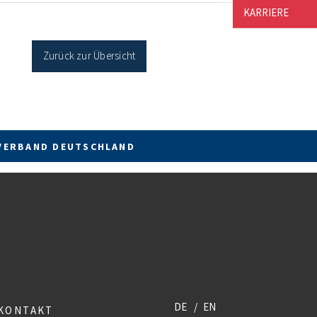
cher Sanierung binnen 54 Monaten nach
KARRIERE
age / Sanierung in Einzelmaßnahmen […]
Zurück zur Übersicht
VERBAND DEUTSCHLAND
DE
EN
KONTAKT