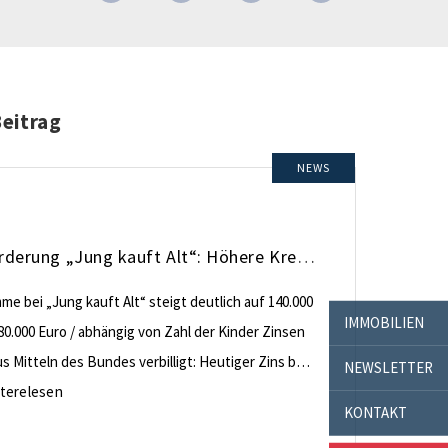
Beitrag
NEWS
KfW-Förderung „Jung kauft Alt“: Höhere Kredite ab August 2026
e bei „Jung kauft Alt“ steigt deutlich auf 140.000
IMMOBILIEN
80.000 Euro / abhängig von Zahl der Kinder Zinsen
 Mitteln des Bundes verbilligt: Heutiger Zins bei
NEWSLETTER
nt effektiv bei 35 Jahren Laufzeit und 10 Jahren
terelesen
KONTAKT
ng Antragstellende verpflichten sich zu