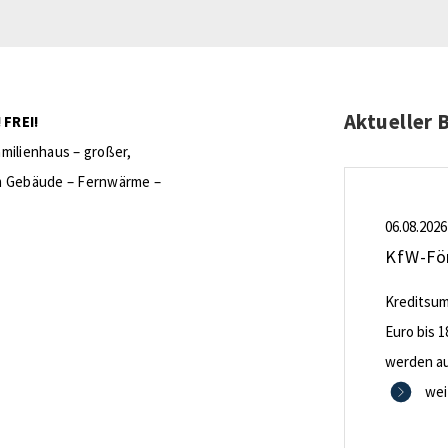
Aktueller 
FREI!
milienhaus – großer,
em Gebäude – Fernwärme –
06.08.2026
Kreditsumm
Euro bis 1
werden aus
0,53 Proze
wei
Zinsbindu