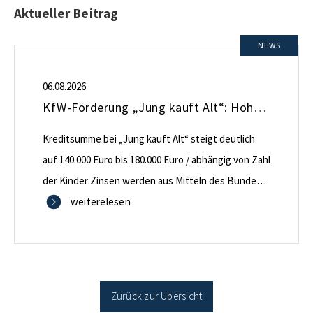
Aktueller Beitrag
NEWS
06.08.2026
KfW-Förderung „Jung kauft Alt“: Höhere Kredite ab August 2026
Kreditsumme bei „Jung kauft Alt“ steigt deutlich
auf 140.000 Euro bis 180.000 Euro / abhängig von Zahl
der Kinder Zinsen werden aus Mitteln des Bundes
verbilligt: Heutiger Zins bei 0,53 Prozent effektiv bei
weiterelesen
35 Jahren Laufzeit und 10 Jahren Zinsbindung
Antragstellende verpflichten sich zu energetischer
Sanierung binnen 54 Monaten nach Förderzusage /
Sanierung in Einzelmaßnahmen […]
Zurück zur Übersicht