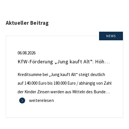
Aktueller Beitrag
NEWS
06.08.2026
KfW-Förderung „Jung kauft Alt“: Höhere Kredite ab August 2026
Kreditsumme bei „Jung kauft Alt“ steigt deutlich
auf 140.000 Euro bis 180.000 Euro / abhängig von Zahl
der Kinder Zinsen werden aus Mitteln des Bundes
verbilligt: Heutiger Zins bei 0,53 Prozent effektiv bei
weiterelesen
35 Jahren Laufzeit und 10 Jahren Zinsbindung
Antragstellende verpflichten sich zu energetischer
Sanierung binnen 54 Monaten nach Förderzusage /