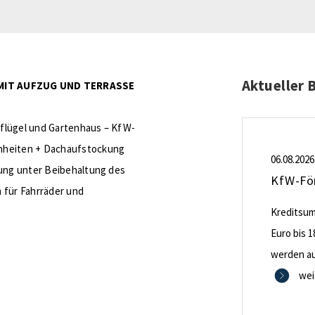
Aktueller 
IT AUFZUG UND TERRASSE
nflügel und Gartenhaus – KfW-
inheiten + Dachaufstockung
06.08.2026
rung unter Beibehaltung des
 für Fahrräder und
Kreditsumm
Euro bis 1
werden aus
0,53 Proze
wei
Zinsbindu