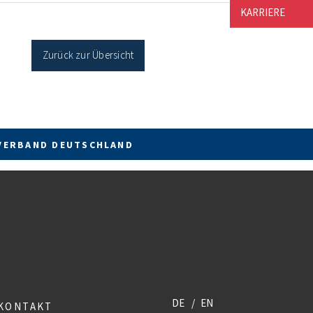
cher Sanierung binnen 54 Monaten nach
KARRIERE
age / Sanierung in Einzelmaßnahmen […]
Zurück zur Übersicht
VERBAND DEUTSCHLAND
DE
EN
KONTAKT