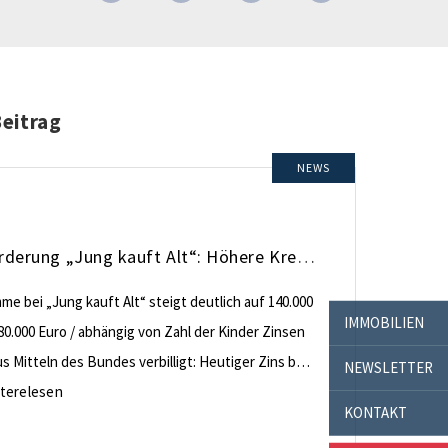
Beitrag
NEWS
KfW-Förderung „Jung kauft Alt“: Höhere Kredite ab August 2026
e bei „Jung kauft Alt“ steigt deutlich auf 140.000
IMMOBILIEN
80.000 Euro / abhängig von Zahl der Kinder Zinsen
 Mitteln des Bundes verbilligt: Heutiger Zins bei
NEWSLETTER
nt effektiv bei 35 Jahren Laufzeit und 10 Jahren
terelesen
KONTAKT
ng Antragstellende verpflichten sich zu