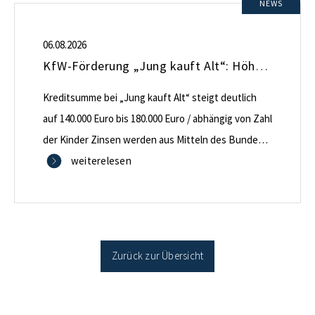
NEWS
06.08.2026
KfW-Förderung „Jung kauft Alt“: Höhere Kredite ab August 2026
Kreditsumme bei „Jung kauft Alt“ steigt deutlich
auf 140.000 Euro bis 180.000 Euro / abhängig von Zahl
der Kinder Zinsen werden aus Mitteln des Bundes
verbilligt: Heutiger Zins bei 0,53 Prozent effektiv bei
weiterelesen
35 Jahren Laufzeit und 10 Jahren Zinsbindung
Antragstellende verpflichten sich zu energetischer
Sanierung binnen 54 Monaten nach Förderzusage /
Sanierung in Einzelmaßnahmen […]
Zurück zur Übersicht