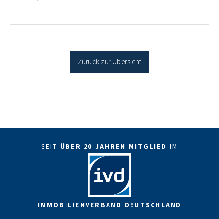
35 Jahren Laufzeit und 10 Jahren Zinsbindung
Antragstellende verpflichten sich zu energetischer
Sanierung binnen 54 Monaten nach Förderzusage /
Sanierung in Einzelmaßnahmen […]
Zurück zur Übersicht
SEIT
ÜBER 20 JAHREN MITGLIED
IM
IMMOBILIENVERBAND DEUTSCHLAND